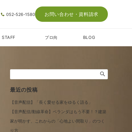
お問い合わせ・資料請求
052-526-1580
STAFF
プロ向
BLOG
最近の投稿
【音声配信】「長く愛せる家をゆるく語る」
【音声配信/動線革命】ベランダはもう不要！？建築
家が明かす、これからの「心地よい間取り」のつく
り方