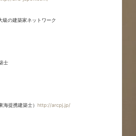
大級の建築家ネットワーク
建築士
東海提携建築士）
http://arcpj.jp/