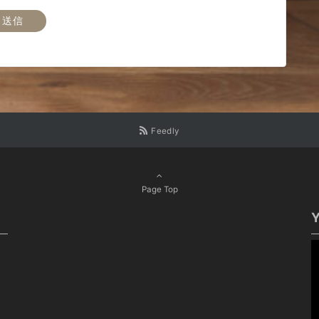
Feedly
Page Top