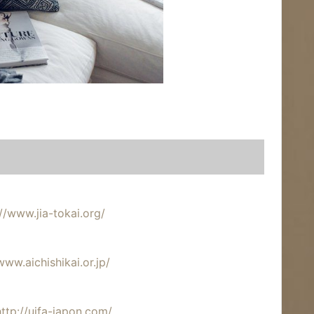
://www.jia-tokai.org/
www.aichishikai.or.jp/
http://uifa-japon.com/