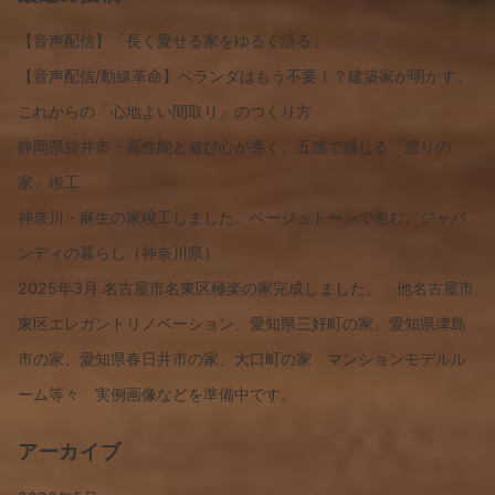
【音声配信】「長く愛せる家をゆるく語る」
【音声配信/動線革命】ベランダはもう不要！？建築家が明かす、
これからの「心地よい間取り」のつくり方
静岡県袋井市・高性能と遊び心が導く、五感で感じる「巡りの
家」竣工
神奈川・麻生の家竣工しました。ベージュトーンで包む、ジャパ
ンディの暮らし（神奈川県）
2025年3月 名古屋市名東区極楽の家完成しました。 他名古屋市
東区エレガントリノベーション、愛知県三好町の家、愛知県津島
市の家、愛知県春日井市の家、大口町の家 マンションモデルル
ーム等々 実例画像などを準備中です。
アーカイブ