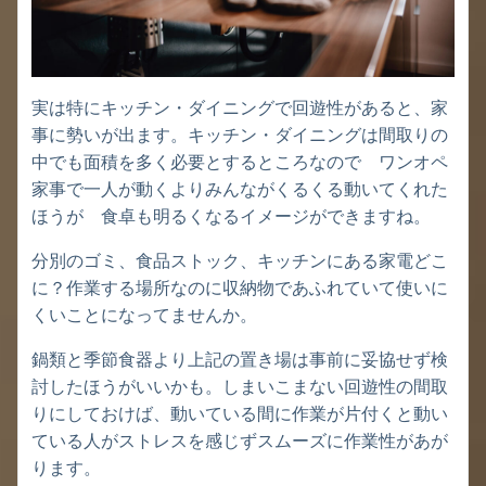
実は特にキッチン・ダイニングで回遊性があると、家
事に勢いが出ます。キッチン・ダイニングは間取りの
中でも面積を多く必要とするところなので ワンオペ
家事で一人が動くよりみんながくるくる動いてくれた
ほうが 食卓も明るくなるイメージができますね。
分別のゴミ、食品ストック、キッチンにある家電どこ
に？作業する場所なのに収納物であふれていて使いに
くいことになってませんか。
鍋類と季節食器より上記の置き場は事前に妥協せず検
討したほうがいいかも。しまいこまない回遊性の間取
りにしておけば、動いている間に作業が片付くと動い
ている人がストレスを感じずスムーズに作業性があが
ります。