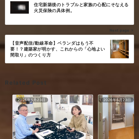
投
住宅新築後のトラブルと家族の心配にそなえる
稿
火災保険の具体例。
ナ
Next page
ビ
ゲ
【音声配信/動線革命】ベランダはもう不
要！？建築家が明かす、これからの「心地よい
ー
間取り」のつくり方
シ
ョ
Related Post
ン
2026年5月23日
2026年5月23日