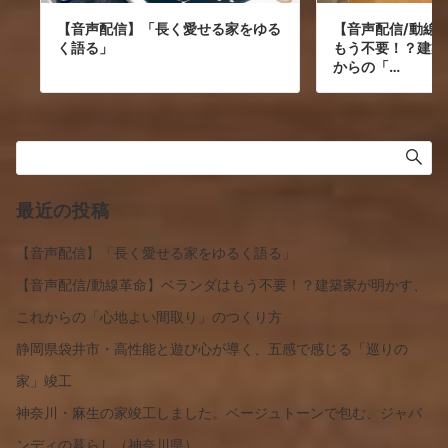
【音声配信】「長く愛せる家をゆる
【音声配信/動線
く語る」
もう不要！？建築
からの「…
最近の投稿
【音声配信】「長く愛せる家をゆるく語る」
【音声配信/動線革命】ベランダはもう不要！？建築家が明かす、
これからの「心地よい間取り」のつくり方
静岡県袋井市・高性能と遊び心が導く、五感で感じる「巡りの
家」竣工
神奈川・麻生の家竣工しました。ベージュトーンで包む、ジャパ
ンディの暮らし（神奈川県）